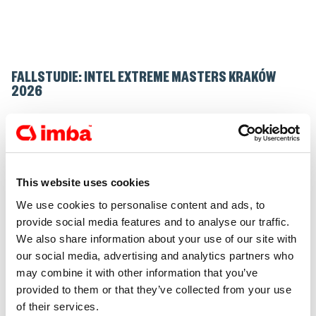
FALLSTUDIE: INTEL EXTREME MASTERS KRAKÓW
2026
Intel Extreme Masters gehört zu den größten
Esports-Events der Welt. Die Ausgabe 2026 wurde von
Kattowitz nach Krakau verlegt, was ein neues Venue,
eine neue Logistik und einen völlig anderen operativen
This website uses cookies
Maßstab bedeutete.
We use cookies to personalise content and ads, to
provide social media features and to analyse our traffic.
We also share information about your use of our site with
our social media, advertising and analytics partners who
may combine it with other information that you’ve
IN DER EVENTBRANCHE IST EINE IDEE ERST DER
provided to them or that they’ve collected from your use
ANFANG
of their services.