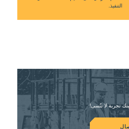
التنفيذ.
تك تجربة لا تنُسى!
ال