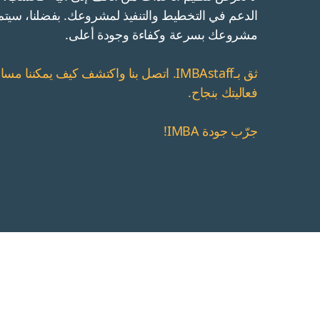
الدعم في التخطيط والتنفيذ لمشروعك. بفضلنا، سيتم 
مشروعك بسرعة وكفاءة وجودة أعلى.
ثق بـIMBAstaff. اتصل بنا واكتشف كيف يمكننا
فعاليتك بنجاح.
جرّب جودة IMBA!