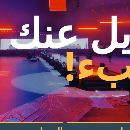
ُيل عنك
بء!