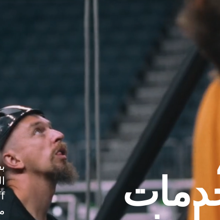
بف
دمات
ا
م