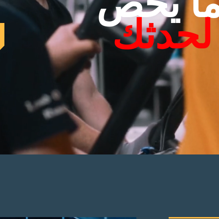
ما يخص
 لحدثك