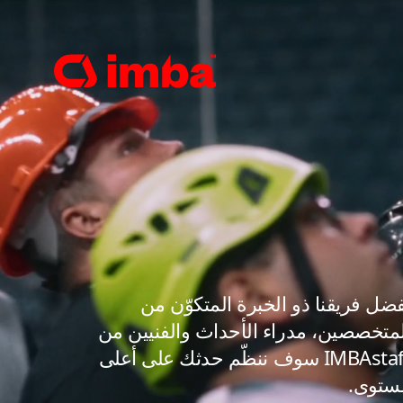
ضل فريقنا ذو الخبرة المتكوّن من
لمتخصصين، مدراء الأحداث والفنيين من
IMBAstaff سوف ننظّم حدثك على أعلى
ستوى.