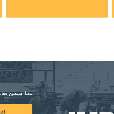
معنا، ستصبح فعالي
اتص